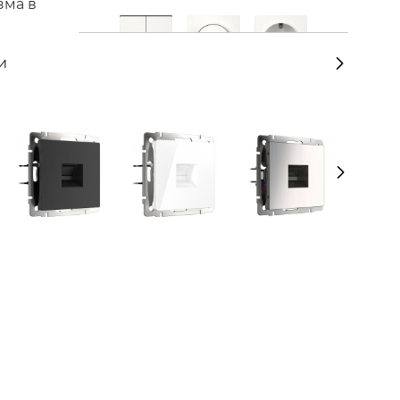
зма в
и