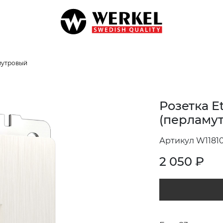
мутровый
Розетка E
(перламу
Артикул W11810
2 050
₽