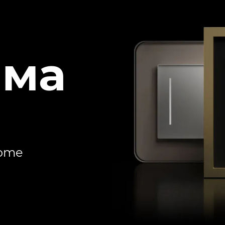
ема
Home