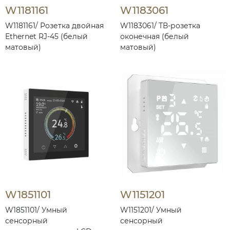
W1181161
W1183061
W1181161/ Розетка двойная
W1183061/ ТВ-розетка
Ethernet RJ-45 (белый
оконечная (белый
матовый)
матовый)
W1851101
W1151201
W1851101/ Умный
W1151201/ Умный
сенсорный
сенсорный