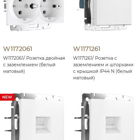
W1172061
W1171261
W1172061/ Розетка двойная
W1171261/ Розетка с
с заземлением (белый
заземлением и шторками
матовый)
c крышкой IP44 N (белый
матовый)
NEW