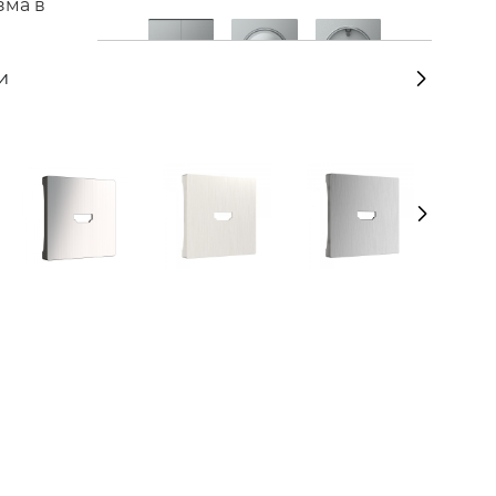
зма в
и