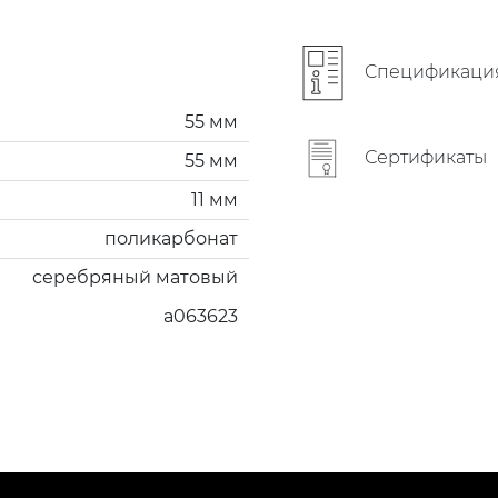
Cпецификаци
55 мм
Сертификаты
55 мм
11 мм
поликарбонат
серебряный матовый
a063623