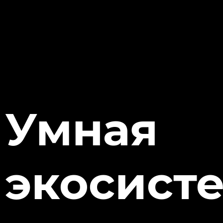
Умная
экосист