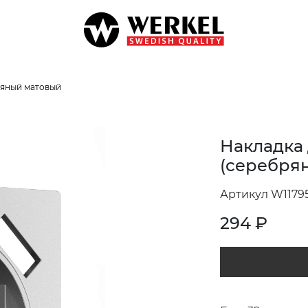
яный матовый
Накладка 
(серебря
Артикул W1179
294
₽