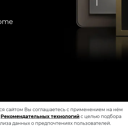
Home
ся сайтом Вы соглашаетесь с применением на нём
и
Рекомендательных технологий
с целью подбора
ализа данных о предпочтениях пользователей.