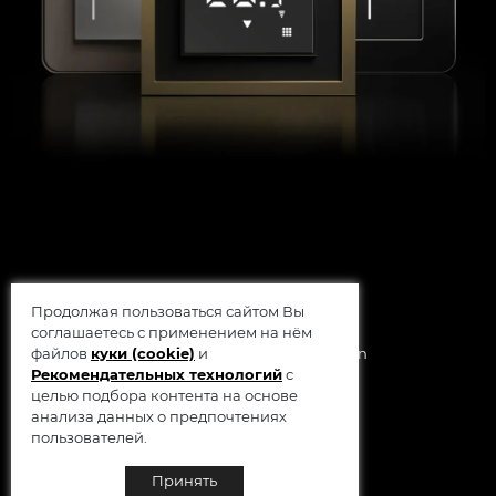
Продолжая пользоваться сайтом Вы
соглашаетесь с применением на нём
© 2014 - 2026 Werkel AB, Sweden
файлов
куки (cookie)
и
Рекомендательных технологий
с
целью подбора контента на основе
анализа данных о предпочтениях
пользователей.
Принять