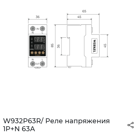
W932P63R/ Реле напряжения
1P+N 63А