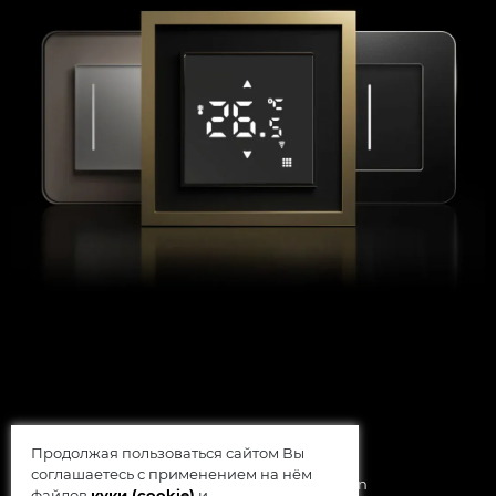
Продолжая пользоваться сайтом Вы
соглашаетесь с применением на нём
© 2014 - 2026 Werkel AB, Sweden
файлов
куки (cookie)
и