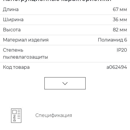
Длина
67 мм
Ширина
36 мм
Высота
82 мм
Материал изделия
Полиамид 6
Степень
IP20
пылевлагозащиты
Код товара
a062494
Cпецификация