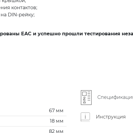
й крышкой;
ния контактов;
на DIN-рейку;
рованы EAC и успешно прошли тестирования неза
Cпецификаци
67 мм
Инструкция
18 мм
82 мм