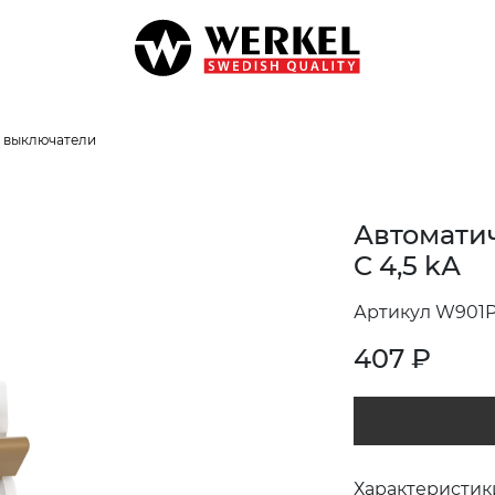
 выключатели
Автоматич
C 4,5 kА
Артикул W901P
407
₽
Характеристик