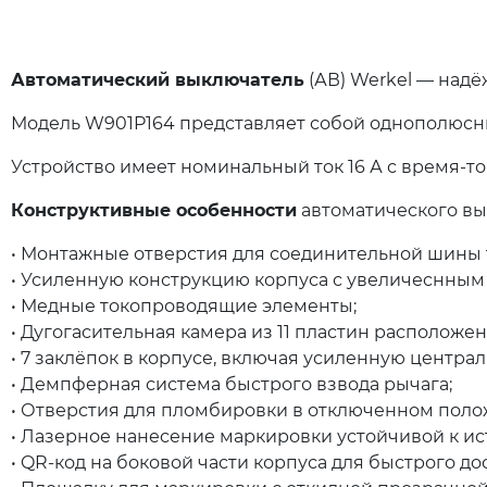
Автоматический выключатель
(АВ) Werkel — надё
Модель W901P164 представляет собой однополюсны
Устройство имеет номинальный ток 16 А с время-то
Конструктивные особенности
автоматического вы
• Монтажные отверстия для соединительной шины ти
• Усиленную конструкцию корпуса с увеличеснным 
• Медные токопроводящие элементы;
• Дугогасительная камера из 11 пластин расположе
• 7 заклёпок в корпусе, включая усиленную центра
• Демпферная система быстрого взвода рычага;
• Отверстия для пломбировки в отключенном поло
• Лазерное нанесение маркировки устойчивой к и
• QR-код на боковой части корпуса для быстрого д