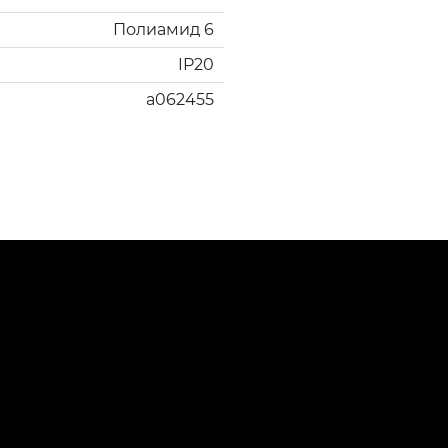
Полиамид 6
IP20
a062455