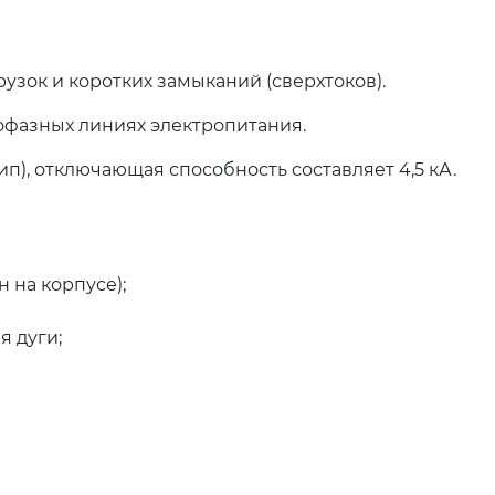
узок и коротких замыканий (сверхтоков).
офазных линиях электропитания.
п), отключающая способность составляет 4,5 кА.
 на корпусе);
я дуги;