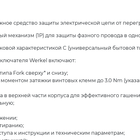
жное средство защиты электрической цепи от перегр
й механизм (1P) для защиты фазного провода в одн
ковой характеристикой C (универсальный бытовой ти
ключателя Werkel включают:
па Fork сверху* и снизу;
моментом затяжки винтовых клемм до 3.0 Nm (указан
на в верхней части корпуса для эффективного гашени
льную;
жении;
стиранию;
оступа к инструкции и техническим параметрам;