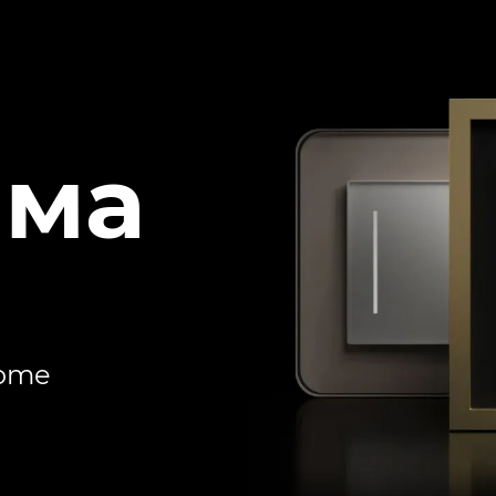
ема
Home