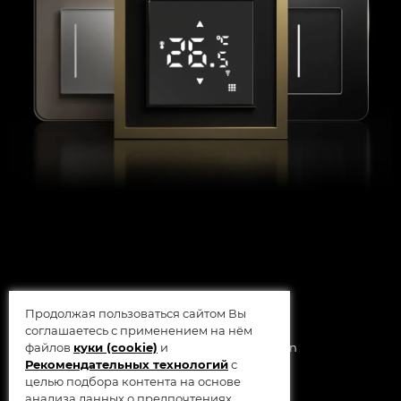
Продолжая пользоваться сайтом Вы
соглашаетесь с применением на нём
файлов
куки (cookie)
и
© 2014 - 2026 Werkel AB, Sweden
Рекомендательных технологий
с
целью подбора контента на основе
анализа данных о предпочтениях