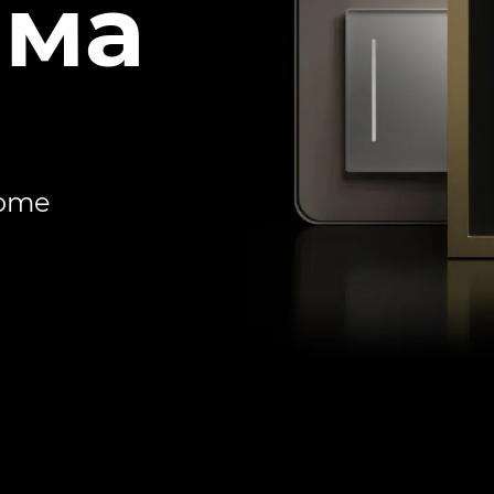
ема
Home