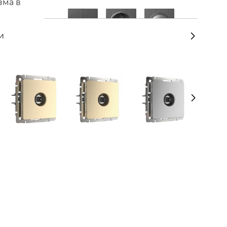
зма в
и