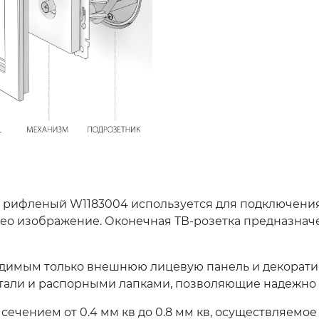
т рифленый W1183004 используется для подключения
о изображение. Оконечная ТВ-розетка предназначен
идимым только внешнюю лицевую панель и декоратив
тали и распорными лапками, позволяющие надежно 
ечением от 0.4 мм кв до 0.8 мм кв, осуществляемо