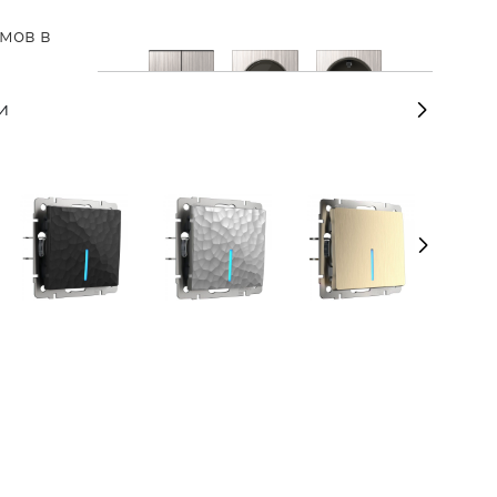
змов в
и