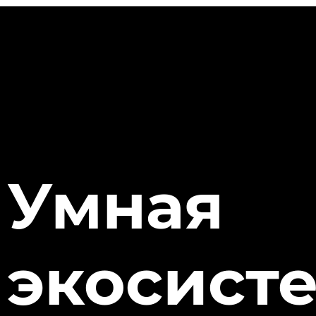
Умная
экосист