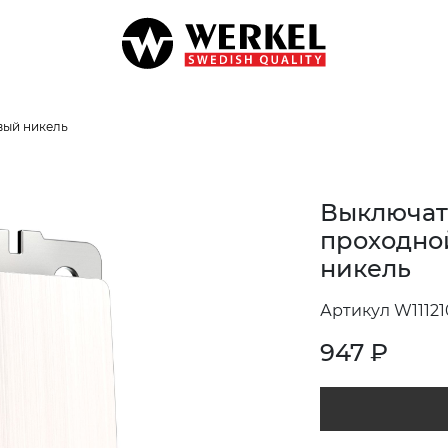
вый никель
Выключат
проходно
никель
Артикул W11121
947
₽