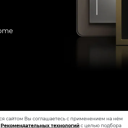
Home
ся сайтом Вы соглашаетесь с применением на нём
и
Рекомендательных технологий
с целью подбора