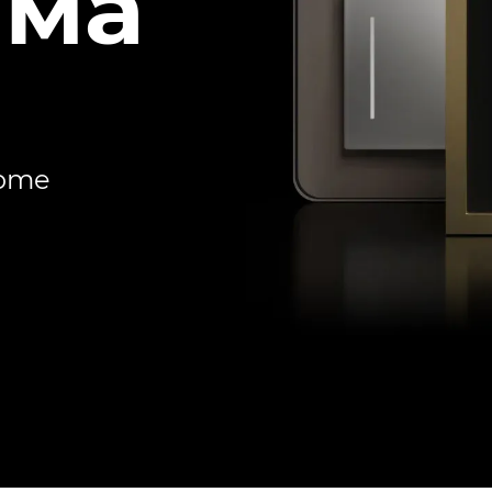
ема
Home