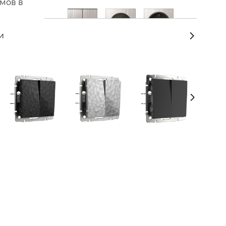
змов в
и