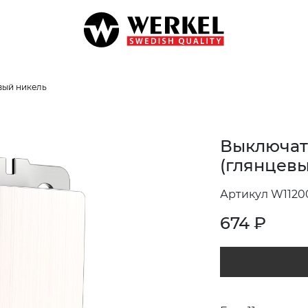
вый никель
Выключат
(глянцевы
Артикул W1120
674
₽